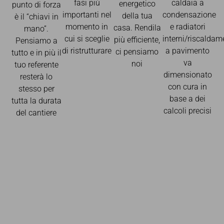
fasi più
caldaia a
energetico
punto di forza
importanti nel
condensazione
della tua
è il “chiavi in
momento in
e radiatori
casa. Rendila
mano”.
cui si sceglie
interni/riscaldam
più efficiente,
Pensiamo a
di ristrutturare
a pavimento
ci pensiamo
tutto e in più il
va
noi
tuo referente
dimensionato
resterà lo
con cura in
stesso per
base a dei
tutta la durata
calcoli precisi
del cantiere