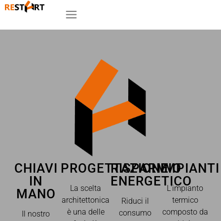
CHIAVI
PROGETTAZIONE
RISPARMIO
IMPIANTI
IN
ENERGETICO
La scelta
L'impianto
MANO
architettonica
termico
Riduci il
è una delle
composto da
consumo
Il nostro